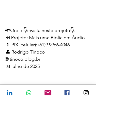
🤲Ore e 👇invista neste projeto👇.
⏭️ Projeto: Mais uma Bíblia em Áudio
📱 PIX (celular): (61)9.9966-4046
👤 Rodrigo Tinoco
🌐 
tinoco.blog.br
📅 julho de 2025
Ver tudo
Posts recentes