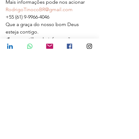
Mais informações pode nos acionar
RodrigoTinocoBR@gmail.com
+55 (61) 9-9966-4046
Que a graça do nosso bom Deus 
esteja contigo.
✍️compartilhando informações:
Aliança Pró-Tradução da Bíblia 
APTB
Grupo temático: 🎲Gestão de dados🧐
Data: 03/abril/2024
Facilitador: Rodrigo Tinoco
Ver tudo
Posts recentes