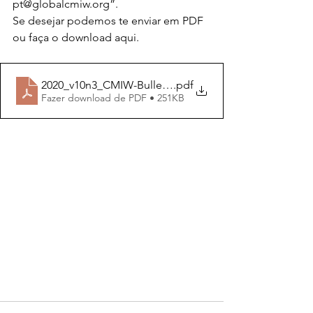
pt@globalcmiw.org”.
Se desejar podemos te enviar em PDF 
ou faça o download aqui.
2020_v10n3_CMIW-Bulletin_Pt-Br_V3
.pdf
Fazer download de PDF • 251KB