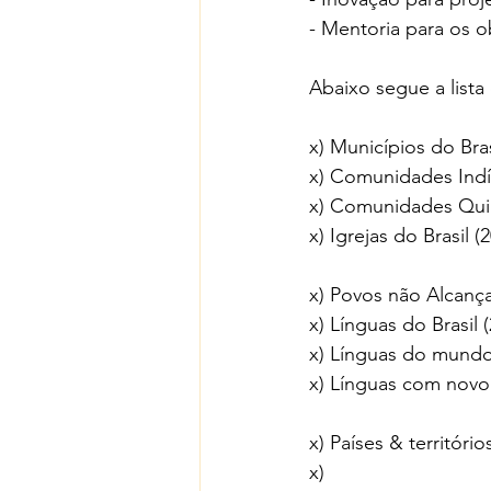
- Mentoria para os o
Abaixo segue a list
x) Municípios do Bras
x) Comunidades Indí
x) Comunidades Qui
x) Igrejas do Brasil (
x) Povos não Alcanç
x) Línguas do Brasil 
x) Línguas do mundo
x) Línguas com novo
x) Países & territór
x) 