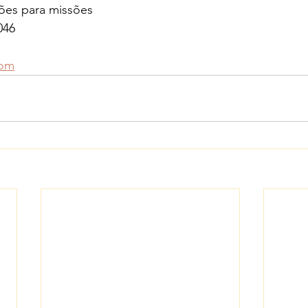
ões para missões
046
com