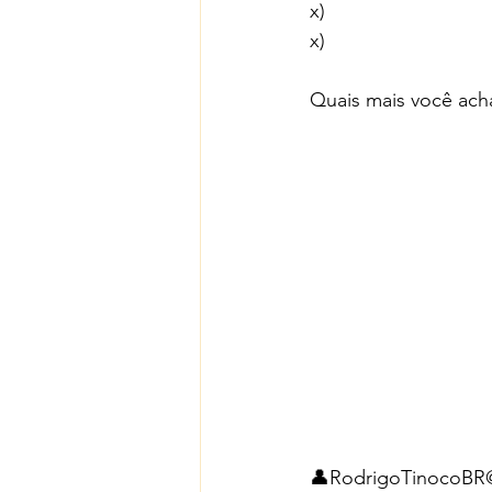
x) 
x) 
Quais mais você ach
👤RodrigoTinocoBR