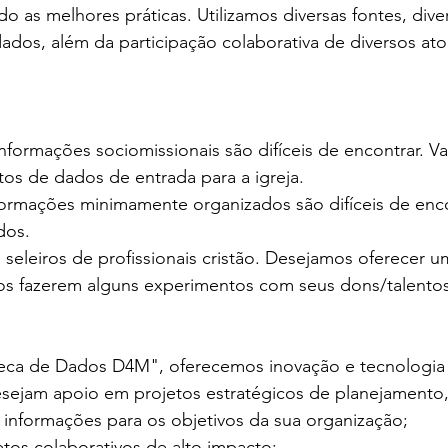
ndo as melhores práticas. Utilizamos diversas fontes, dive
dados, além da participação colaborativa de diversos a
nformações sociomissionais são difíceis de encontrar. V
ntos de dados de entrada para a igreja.
formações minimamente organizados são difíceis de enc
dos.
o seleiros de profissionais cristão. Desejamos oferecer 
dos fazerem alguns experimentos com seus dons/talentos
teca de Dados D4M", oferecemos inovação e tecnologia 
sejam apoio em projetos estratégicos de planejamento,
 informações para os objetivos da sua organização;
etos colaborativos de alto impacto;