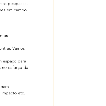
rsas pesquisas, 
tores em campo.
amos 
ontrar. Vamos 
um espaço para 
 no esforço da 
para 
 impacto etc.