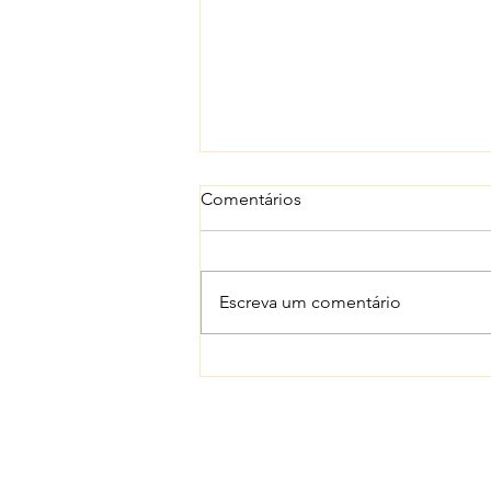
Comentários
Escreva um comentário
Fichamento de Leitura: The
Bible at cultural crossroads:
from translation to
communication