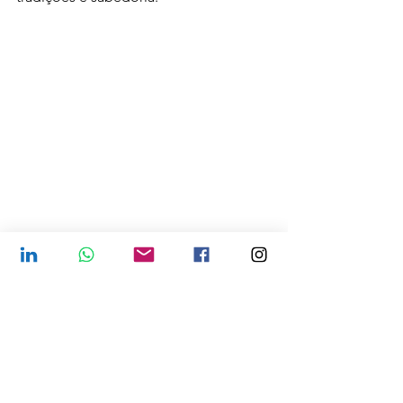
OpenAI. (2025). 
Imagem de um velho 
indígena com seu neto em uma caverna 
com marca de mão
. Imagem gerada por 
inteligência artificial, utilizando o modelo 
DALL·E.