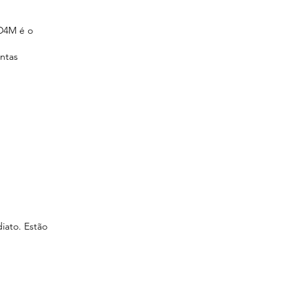
 D4M é o
untas
iato. Estão