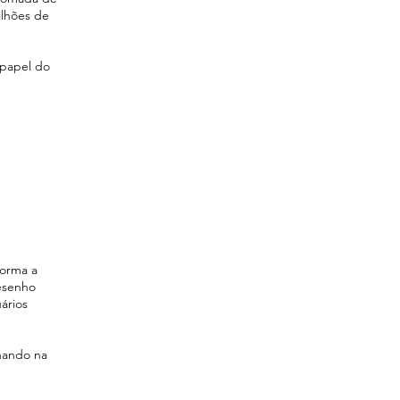
lhões de
 papel do
forma a
desenho
ários
nando na