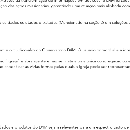
: Através da transformação de informações em decisões, o D4M fortalec
ção das ações missionárias, garantindo uma atuação mais alinhada com
 os dados coletados e tratados (Mencionado na seção 2) em soluções a
m é o público-alvo do Observatório D4M. O usuário primordial é a igre
mo "igreja" é abrangente e não se limita a uma única congregação ou 
especificar as várias formas pelas quais a igreja pode ser representad
 dados e produtos do D4M sejam relevantes para um espectro vasto de