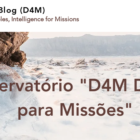
 Blog (D4M)
les, Intelligence for Missions
ervatório "D4M 
para Missões"