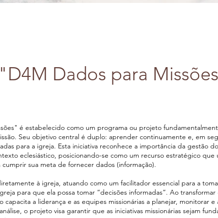
 "D4M Dados para Missõe
ssões" é estabelecido como um programa ou projeto fundamentalmen
missão. Seu objetivo central é duplo: aprender continuamente e, em seg
adas para a igreja. Esta iniciativa reconhece a importância da gestão d
exto eclesiástico, posicionando-se como um recurso estratégico que ut
a cumprir sua meta de fornecer dados (informação).
diretamente à igreja, atuando como um facilitador essencial para a tom
igreja para que ela possa tomar “decisões informadas”. Ao transforma
 capacita a liderança e as equipes missionárias a planejar, monitorar e a
nálise, o projeto visa garantir que as iniciativas missionárias sejam fu