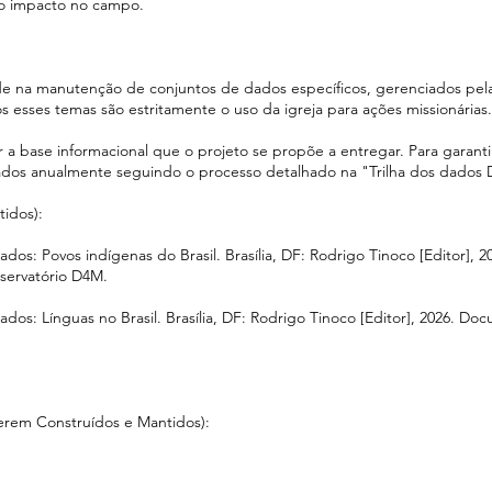
 o impacto no campo.
e na manutenção de conjuntos de dados específicos, gerenciados pel
os esses temas são estritamente o uso da igreja para ações missionárias.
r a base informacional que o projeto se propõe a entregar. Para garanti
lizados anualmente seguindo o processo detalhado na "Trilha dos dados
tidos):
 Povos indígenas do Brasil. Brasília, DF: Rodrigo Tinoco [Editor], 2
servatório D4M.
: Línguas no Brasil. Brasília, DF: Rodrigo Tinoco [Editor], 2026. Do
erem Construídos e Mantidos):