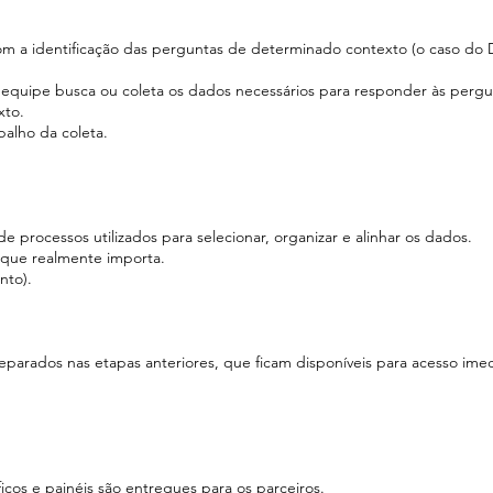
 com a identificação das perguntas de determinado contexto (o caso do
 a equipe busca ou coleta os dados necessários para responder às perg
xto.
alho da coleta.
e processos utilizados para selecionar, organizar e alinhar os dados.
 que realmente importa.
nto).
eparados nas etapas anteriores, que ficam disponíveis para acesso imed
ficos e painéis são entregues para os parceiros.