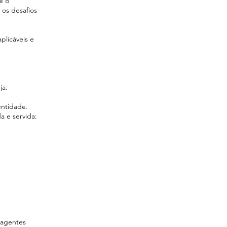
e o
 os desafios
plicáveis e
ja.
entidade.
a e servida:
 agentes