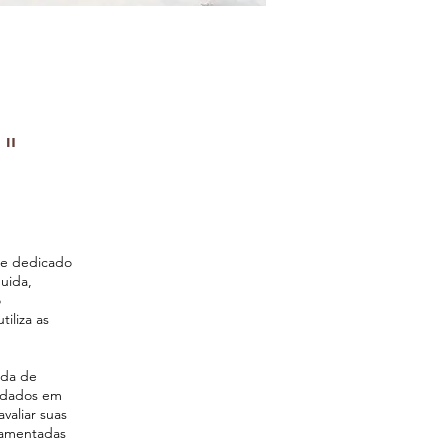
s"
te dedicado
uida,
o
iliza as
ada de
r dados em
valiar suas
ndamentadas