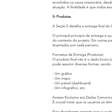
envolvidos na causa missionária, des
atuação. A finalidade é que todos es
5- Produtos
A Seção 5 detalha a entrega final do 
O principal princípio de entrega é q
do contexto do projeto. Em outras pa
levantados por cada parceiro.
Formatos de Entrega (Produtos)
O produto final não é o dado bruto (
pode assumir diversas formas, sendo a
- Um gráfico
- Um mapa
- Um painel (dashboard)
- Um infográfico, etc.
Acesso Exclusivo aos Dados Comunic
É crucial notar que os usuários só t
Essa abordagem garante que o usuári