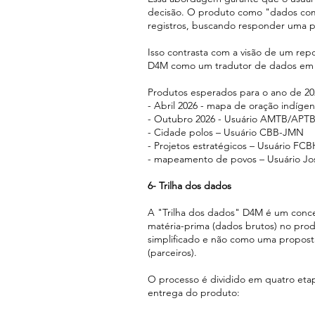
decisão. O produto como "dados com
registros, buscando responder uma p
Isso contrasta com a visão de um repo
D4M como um tradutor de dados em in
Produtos esperados para o ano de 20
- Abril 2026 - mapa de oração indíg
- Outubro 2026 - Usuário AMTB/APT
- Cidade polos – Usuário CBB-JMN
- Projetos estratégicos – Usuário FCB
- mapeamento de povos – Usuário Jo
6- Trilha dos dados
A "Trilha dos dados" D4M é um conce
matéria-prima (dados brutos) no prod
simplificado e não como uma proposta
(parceiros).
O processo é dividido em quatro eta
entrega do produto: