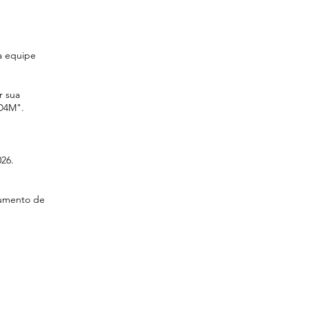
a equipe
r sua
 D4M".
026.
cumento de