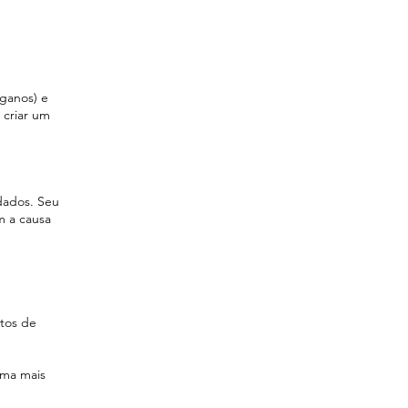
iganos) e
 criar um
dados. Seu
m a causa
tos de
rma mais