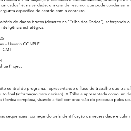
unicados" é, na verdade, um grande resumo, que pode condensar mi
ergunta específica de acordo com o contexto.
sitório de dados brutos (descrito na "Trilha dos Dados"), reforçando o
teligência estratégica.
26
enas – Usuário CONPLEI
B ICMT
H
shua Project
ito central do programa, representando o fluxo de trabalho que trans
uto final (informação para decisão). A Trilha é apresentada como um 
 técnica complexa, visando a fácil compreensão do processo pelos usu
pas sequenciais, começando pela identificação da necessidade e culmi