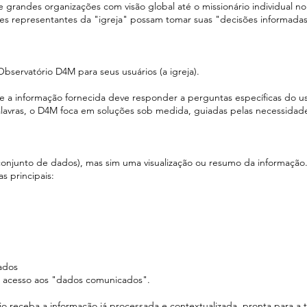
de grandes organizações com visão global até o missionário individual 
ses representantes da "igreja" possam tomar suas "decisões informadas
Observatório D4M para seus usuários (a igreja).
ue a informação fornecida deve responder a perguntas específicas do u
lavras, o D4M foca em soluções sob medida, guiadas pelas necessidade
conjunto de dados), mas sim uma visualização ou resumo da informaçã
s principais:
ados
êm acesso aos "dados comunicados".
o receba a informação já processada e contextualizada, pronta para a