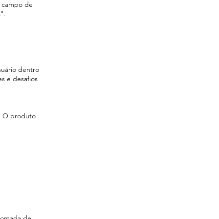
no campo de
".
suário dentro
s e desafios
o. O produto
 tomada de